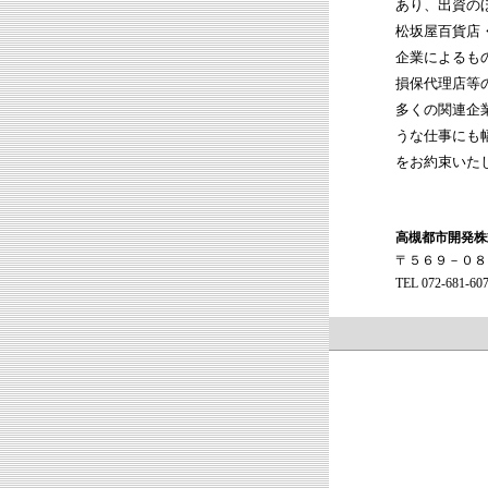
あり、出資の
松坂屋百貨店
企業によるも
損保代理店等
多くの関連企
うな仕事にも
をお約束いた
高槻都市開発株
〒５６９－０８
TEL 072-681-6