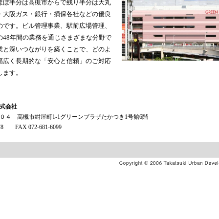
ほぼ半分は高槻市からで残り半分は大丸
・大阪ガス・銀行・損保各社などの優良
のです。ビル管理事業、駅前広場管理、
の48年間の業務を通じさまざまな分野で
業と深いつながりを築くことで、どのよ
幅広く長期的な「安心と信頼」のご対応
します。
式会社
０４ 高槻市紺屋町1-1グリーンプラザたかつき1号館6階
078 FAX 072-681-6099